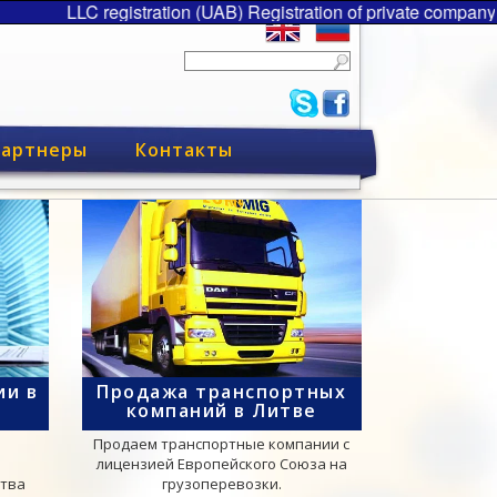
LLC registration (UAB) Registration of private company 
артнеры
Контакты
ии в
Продажа транспортных
компаний в Литве
Продаем транспортные компании с
лицензией Европейского Союза на
ства
грузоперевозки.