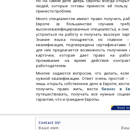
Но на самом деле
дверь Европы
всегда открыт
людей, которые готовы принести ей пользу
принести проблем.
Много специалистов имеют право получить раб
Европе (в большинстве случаев требу
высококвалифицированные специалисты), и они 
устроиться на работу и получать высокую зарп
Знания языка поощряется, но главное –
квалификация, подтверждена сертификатами. 
для них предлагается возможность получения 
карточки, которая дает право на рабо
проживание на время действия контрак
работодателем.
Многие задаются вопросом, что делать, если
нужной квалификации. Ответ очень простой – 
лишь открыть собственное дело в Европе, вести 
получить право жить, вести
бизнес в Ев
путешествовать, получать все нужные социа
гарантии, что и граждане Европы.
Read m
Contact Us!
Ваше имя:
Ваш