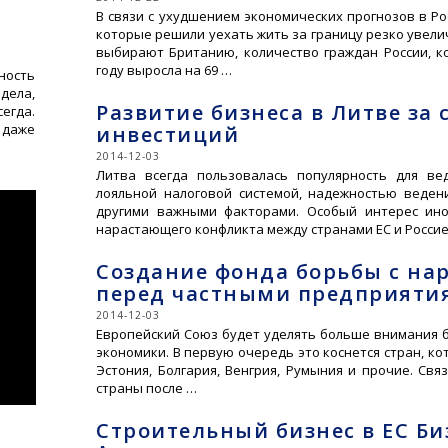
В связи с ухудшением экономических прогнозов в Р
которые решили уехать жить за границу резко увели
выбирают Британию, количество граждан России, к
году выросла на 69 …
ность
дела,
Развитие бизнеса в Литве за
сегда.
 даже
инвестиций
2014-12-03
Литва всегда пользовалась популярность для ве
лояльной налоговой системой, надежностью веден
другими важными факторами. Особый интерес ино
нарастающего конфликта между странами ЕС и Россие
Создание фонда борьбы с н
перед частными предприяти
2014-12-03
Европейский Союз будет уделять больше внимания б
экономики. В первую очередь это коснется стран, ко
Эстония, Болгария, Венгрия, Румыния и прочие. Св
страны после …
Строительный бизнес в ЕС Би