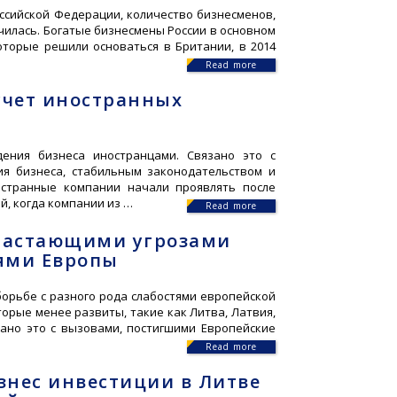
оссийской Федерации, количество бизнесменов,
чилась. Богатые бизнесмены России в основном
оторые решили основаться в Британии, в 2014
Read more
 счет иностранных
дения бизнеса иностранцами. Связано это с
ия бизнеса, стабильным законодательством и
странные компании начали проявлять после
й, когда компании из …
Read more
арастающими угрозами
ями Европы
орьбе с разного рода слабостями европейской
торые менее развиты, такие как Литва, Латвия,
язано это с вызовами, постигшими Европейские
Read more
знес инвестиции в Литве