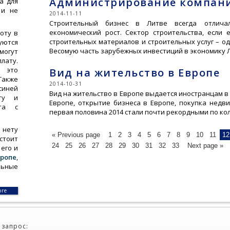
Администрирование компан
а для
 и не
2014-11-11
Строительный бизнес в Литве всегда отлича
економический рост. Сектор строительства, если 
оту в
строительных материалов и строительных услуг – о
ются
Весомую часть зарубежных инвестиций в экономику 
могут
лату.
 это
Вид на жительство в Европе
Также
2014-10-31
синей
Вид на жительство в Европе выдается иностранцам в 
ту и
Европе, открытие бизнеса в Европе, покупка недвиж
та с
первая половина 2014 стали почти рекордными по к
 нету
« Previous page
1
2
3
4
5
6
7
8
9
10
11
12
стоит
24
25
26
27
28
29
30
31
32
33
Next page »
его и
ропе
,
льные
ore
 запрос: