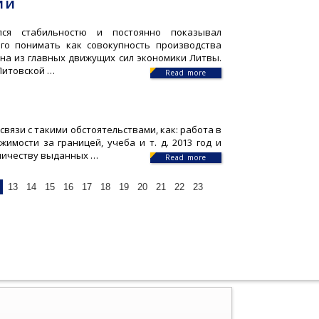
ий
лся стабильностю и постоянно показывал
его понимать как совокупность производства
дна из главных движущих сил экономики Литвы.
Литовской …
Read more
связи с такими обстоятельствами, как: работа в
имости за границей, учеба и т. д. 2013 год и
оличеству выданных …
Read more
13
14
15
16
17
18
19
20
21
22
23