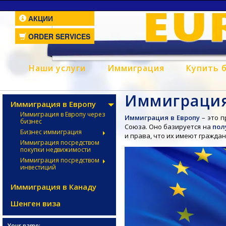
АКЦИИ
ORDER SERVICES
Наши услуги
Иммиграция
Купить 
Иммиграция
Иммиграция в Европу
Иммиграция в Европу через
Иммиграция в Европу
– это п
бизнес
Союза. Оно базируется на
пол
Бизнес иммиграция
и права, что их имеют граждан
Иммиграция посредством
покупки недвижимости
Иммиграция посредством
инвестиций
Иммиграция в Канаду
Шенген виза
Your name: