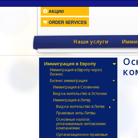
АКЦИИ
ORDER SERVICES
Наши услуги
Имми
Ос
Иммиграция в Европу
ко
Иммиграция в Европу через
бизнес
Бизнес иммиграция
Иммиграция в Словению
Вид на жительство в Эстонии
Иммиграция в Литву
Вид на жительство в Литве
Правовые акты Литвы
Основные налоги,
уплачиваемые литовскими
компаниями
Организационно-правовые