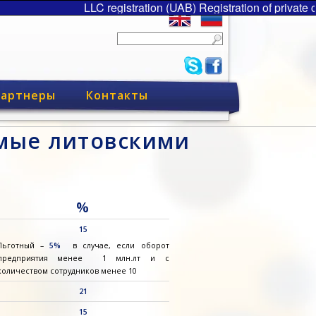
LLC registration (UAB) Registration of private
артнеры
Контакты
емые литовскими
%
15
Льготный –
5%
в случае, если оборот
предприятия менее 1 млн.лт и с
количеством сотрудников менее 10
21
15