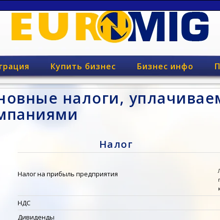
грация
Купить бизнес
Бизнес инфо
П
новные налоги, уплачива
мпаниями
Налог
Налог на прибыль предприятия
НДС
Дивиденды