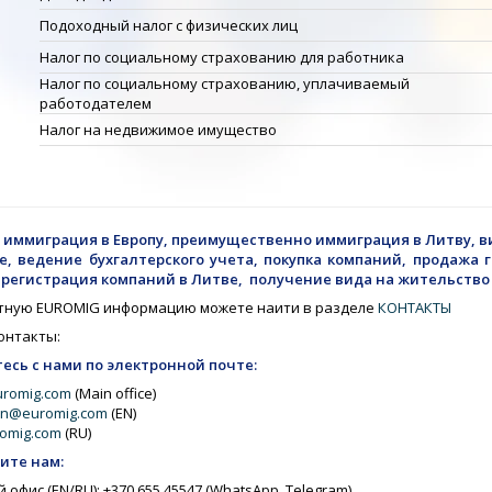
Подоходный налог с физических лиц
Налог по социальному страхованию для работника
Налог по социальному страхованию, уплачиваемый
работодателем
Налог на недвижимое имущество
: иммиграция в Европу, преимущественно иммиграция в Литву, 
е, ведение бухгалтерского учета, покупка компаний, продажа
 регистрация компаний в Литве, получение вида на жительство 
тную EUROMIG информацию можете наити в разделе
КОНТАКТЫ
онтакты:
есь с нами по электронной почте:
uromig.com
(Main office)
on@euromig.com
(EN)
omig.com
(RU)
ите нам:
 офис (EN/RU): +370 655 45547 (WhatsApp, Telegram)