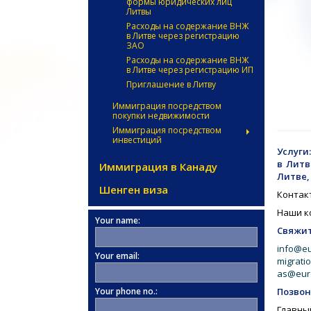
формы юридических лиц
Литвы
Расходы на содержание ВНЖ
в Литве через регистрацию
ЗАО
Расходы на содержание ВНЖ
в Литве через регистрацию ИП
Приглашение в Литву
Иммиграция посредством
покупки недвижимости
Иммиграция посредством
инвестиций
Услуги
в Литв
Иммиграция в Канаду
Литве,
Шенген виза
Контак
Наши к
Your name:
Свяжит
info@e
Your email:
migrati
as@eur
Your phone no.:
Позвон
Главный