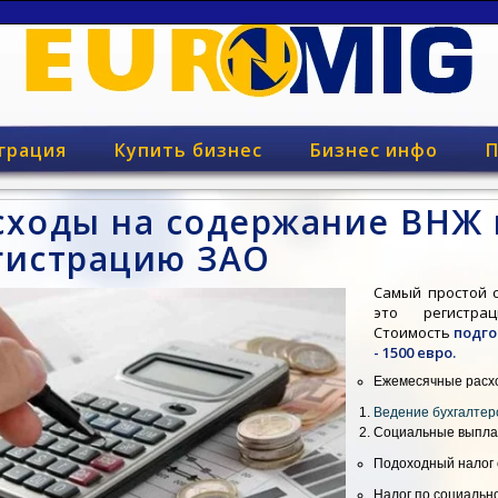
грация
Купить бизнес
Бизнес инфо
П
сходы на содержание ВНЖ 
гистрацию ЗАО
Самый простой 
это регист
Стоимость
подго
- 1500 евро.
Ежемесячные расх
Ведение бухгалтерс
Социальные выпла
Подоходный налог 
Налог по социальн