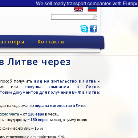
We sell ready transport companies with Europe
артнеры
Контакты
в Литве через
способ получить
вид на жительство в Литве
–
рация или
покупка компании в Литве
.
товки документов для получения ВНЖ в Литве
:
оды на содержание
вида на жительство в Литве
:
кого учета
– от
120
евро
в месяц.
ты государству ~
150 евро
в месяц; в сумму входят:
с физических лиц – 15 %
ому страхованию для работника- 9 %