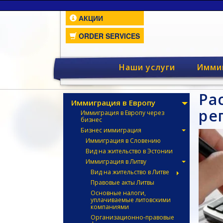
АКЦИИ
ORDER SERVICES
Наши услуги
Имми
Ра
Иммиграция в Европу
ре
Иммиграция в Европу через
бизнес
Бизнес иммиграция
Иммиграция в Словению
Вид на жительство в Эстонии
Иммиграция в Литву
Вид на жительство в Литве
Правовые акты Литвы
Основные налоги,
уплачиваемые литовскими
компаниями
Организационно-правовые