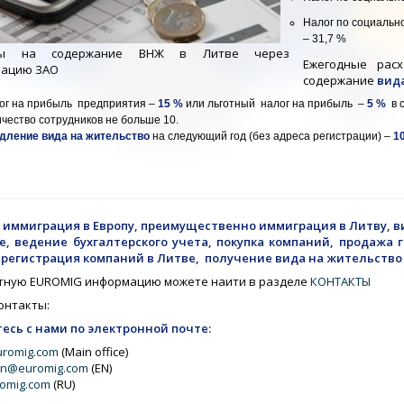
Налог по социальн
– 31,7 %
ды на содержание ВНЖ в Литве через
Ежегодные расх
рацию ЗАО
содержание
вида
ог на прибыль предприятия –
15 %
или льготный налог на прибыль –
5 %
в с
ичество сотрудников не больше 10.
дление вида на жительство
на следующий год (без адреса регистрации) –
1
: иммиграция в Европу, преимущественно иммиграция в Литву, 
е, ведение бухгалтерского учета, покупка компаний, продажа
 регистрация компаний в Литве, получение вида на жительство 
тную EUROMIG информацию можете наити в разделе
КОНТАКТЫ
онтакты:
есь с нами по электронной почте:
uromig.com
(Main office)
on@euromig.com
(EN)
omig.com
(RU)