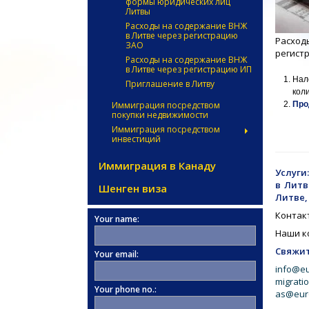
формы юридических лиц
Литвы
Расходы на содержание ВНЖ
в Литве через регистрацию
Расхо
ЗАО
регист
Расходы на содержание ВНЖ
в Литве через регистрацию ИП
Нал
Приглашение в Литву
кол
Иммиграция посредством
Про
покупки недвижимости
Иммиграция посредством
инвестиций
Иммиграция в Канаду
Услуги
в Литв
Шенген виза
Литве,
Контак
Your name:
Наши к
Свяжит
Your email:
info@e
migrati
Your phone no.:
as@eur